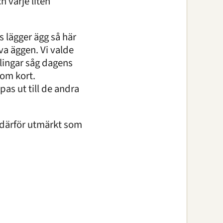
h varje liten
 lägger ägg så här
uva äggen. Vi valde
slingar såg dagens
nom kort.
as ut till de andra
r därför utmärkt som