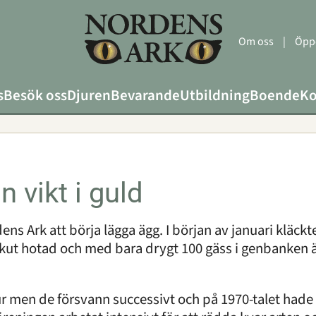
Om oss
|
Öppe
s
Besök oss
Djuren
Bevarande
Utbildning
Boende
Ko
 vikt i guld
ns Ark att börja lägga ägg. I början av januari kläckte
akut hotad och med bara drygt 100 gäss i genbanken ä
ur men de försvann successivt och på 1970-talet had