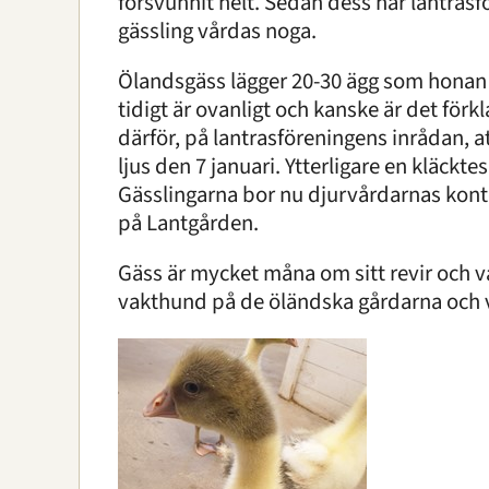
försvunnit helt. Sedan dess har lantrasfö
gässling vårdas noga.
Ölandsgäss lägger 20-30 ägg som honan s
tidigt är ovanligt och kanske är det förk
därför, på lantrasföreningens inrådan, a
ljus den 7 januari. Ytterligare en kläckte
Gässlingarna bor nu djurvårdarnas kontor
på Lantgården.
Gäss är mycket måna om sitt revir och v
vakthund på de öländska gårdarna och 