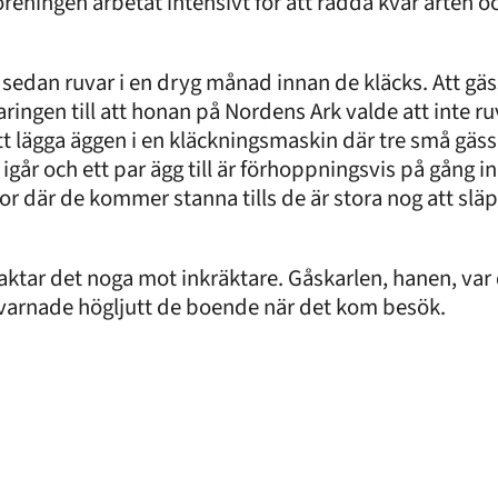
reningen arbetat intensivt för att rädda kvar arten oc
edan ruvar i en dryg månad innan de kläcks. Att gäss
laringen till att honan på Nordens Ark valde att inte r
tt lägga äggen i en kläckningsmaskin där tre små gäs
s igår och ett par ägg till är förhoppningsvis på gång i
 där de kommer stanna tills de är stora nog att släpp
aktar det noga mot inkräktare. Gåskarlen, hanen, va
varnade högljutt de boende när det kom besök.