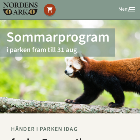
Meny
Stöd oss
Besök oss
Djuren
Bevarande
Utbildning
Boende
Konferens
Om oss
|
Öppettider
|
Press
Sök