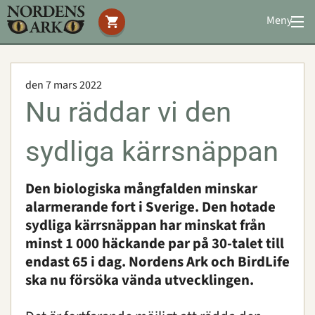
Meny
Stöd oss
Besök oss
den 7 mars 2022
Djuren
Nu räddar vi den
Bevarande
Utbildning
sydliga kärrsnäppan
Boende
Konferens
Den biologiska mångfalden minskar
alarmerande fort i Sverige. Den hotade
sydliga kärrsnäppan har minskat från
Om oss
|
Öppettider
|
Press
minst 1 000 häckande par på 30-talet till
Sök
endast 65 i dag. Nordens Ark och BirdLife
ska nu försöka vända utvecklingen.