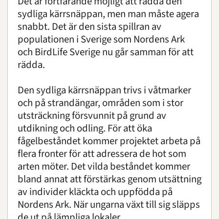
Det är fortfarande möjligt att rädda den
sydliga kärrsnäppan, men man måste agera
snabbt. Det är den sista spillran av
populationen i Sverige som Nordens Ark
och BirdLife Sverige nu går samman för att
rädda.
Den sydliga kärrsnäppan trivs i våtmarker
och på strandängar, områden som i stor
utsträckning försvunnit på grund av
utdikning och odling. För att öka
fågelbeståndet kommer projektet arbeta på
flera fronter för att adressera de hot som
arten möter. Det vilda beståndet kommer
bland annat att förstärkas genom utsättning
av individer kläckta och uppfödda på
Nordens Ark. När ungarna växt till sig släpps
de ut på lämpliga lokaler.