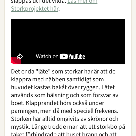
släppas ut i det vilda.
Läs mer om
Storkprojektet här
.
Det enda "läte" som storkar har är att de
klappra med näbben samtidigt som
huvudet kastas bakåt över ryggen. Lätet
används som hälsning och som försvar av
boet. Klapprandet hörs också under
parningen, men då med speciell frekvens.
Storken har alltid omgivits av skrönor och
mystik. Länge trodde man att ett storkbo på
taket förhindrade att huset brann och att