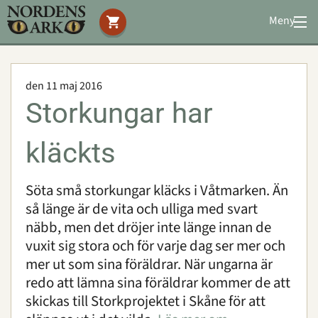
Meny
Stöd oss
Besök oss
den 11 maj 2016
Djuren
Storkungar har
Bevarande
Utbildning
kläckts
Boende
Konferens
Söta små storkungar kläcks i Våtmarken. Än
så länge är de vita och ulliga med svart
näbb, men det dröjer inte länge innan de
Om oss
|
Öppettider
|
Press
vuxit sig stora och för varje dag ser mer och
Sök
mer ut som sina föräldrar. När ungarna är
redo att lämna sina föräldrar kommer de att
skickas till Storkprojektet i Skåne för att