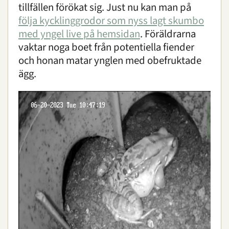
tillfällen förökat sig. Just nu kan man på
följa kycklinggrodor som nyss lagt skumbo
med yngel live på hemsidan
. Föräldrarna
vaktar noga boet från potentiella fiender
och honan matar ynglen med obefruktade
ägg.