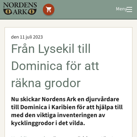
Meny
Stöd oss
Besök oss
den 11 juli 2023
Djuren
Från Lysekil till
Bevarande
Utbildning
Dominica för att
Boende
Konferens
räkna grodor
Nu skickar Nordens Ark en djurvårdare
Om oss
|
Öppettider
|
Press
till Dominica i Karibien för att hjälpa till
Sök
med den viktiga inventeringen av
kycklinggrodor i det vilda.