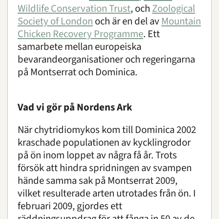
Visent
Wildlife Conservation Trust
, och
Zoological
Övriga bevarandeinsatser i världen
Society of London
och är en del av
Mountain
Karpatisk lo
Chicken Recovery Programme
. Ett
samarbete mellan europeiska
Forskning
bevarandeorganisationer och regeringarna
på Montserrat och Dominica.
Utbildning
Vad vi gör på Nordens Ark
Boende
Konferens
När chytridiomykos kom till Dominica 2002
kraschade populationen av kycklingrodor
på ön inom loppet av några få år. Trots
Om oss
|
Öppettider
|
Press
försök att hindra spridningen av svampen
Sök
hände samma sak på Montserrat 2009,
vilket resulterade arten utrotades från ön. I
februari 2009, gjordes ett
räddningsuppdrag för att fånga in 50 av de