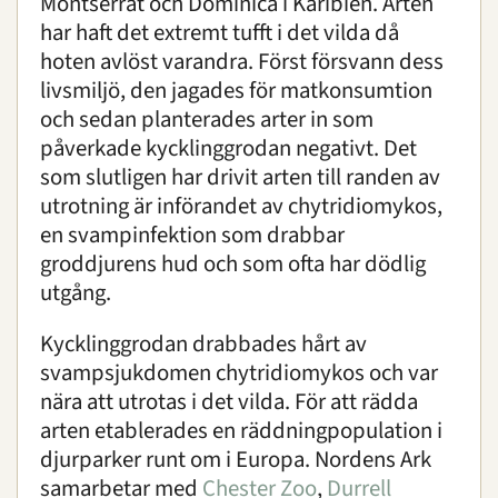
Montserrat och Dominica i Karibien. Arten
Lemurlövgroda
har haft det extremt tufft i det vilda då
Pallaskatt
hoten avlöst varandra. Först försvann dess
Przewalskis vildhäst
livsmiljö, den jagades för matkonsumtion
Röd panda
och sedan planterades arter in som
Sisel
påverkade kycklinggrodan negativt. Det
Sköldpaddor
som slutligen har drivit arten till randen av
SköldpaddsArken
utrotning är införandet av chytridiomykos,
en svampinfektion som drabbar
McCords ormhalssköldpadda
groddjurens hud och som ofta har dödlig
Storhuvudsköldpadda
utgång.
Vietnamesisk dammsköldpadda
Vallarta slamsköldpadda
Kycklinggrodan drabbades hårt av
Indomalajisk flodsköldpadda
svampsjukdomen chytridiomykos och var
Gulhuvad landsköldpadda
nära att utrotas i det vilda. För att rädda
Snöleopard
arten etablerades en räddningpopulation i
Tranor
djurparker runt om i Europa. Nordens Ark
Vildkatt
samarbetar med
Chester Zoo
,
Durrell