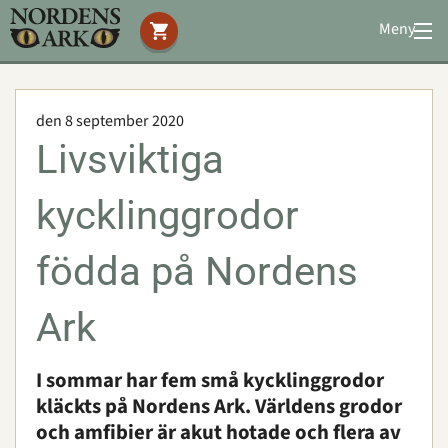
Meny
Stöd oss
Besök oss
den 8 september 2020
Djuren
Livsviktiga
Bevarande
Utbildning
kycklinggrodor
Boende
Konferens
födda på Nordens
Ark
Om oss
|
Öppettider
|
Press
Sök
I sommar har fem små kycklinggrodor
kläckts på Nordens Ark. Världens grodor
och amfibier är akut hotade och flera av