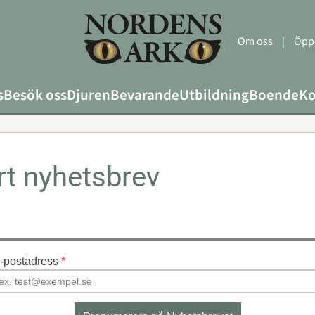
Om oss
|
Öppe
s
Besök oss
Djuren
Bevarande
Utbildning
Boende
Ko
rt nyhetsbrev
-postadress
 *