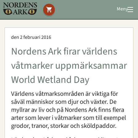
Meny
Stöd oss
Besök oss
den 2 februari 2016
Djuren
Nordens Ark firar världens
Bevarande
Utbildning
våtmarker uppmärksammar
Boende
World Wetland Day
Konferens
Världens våtmarksområden är viktiga för
såväl människor som djur och växter. De
Om oss
|
Öppettider
|
Press
myllrar av liv och på Nordens Ark finns flera
Sök
arter som lever i våtmarker som till exempel
grodor, tranor, storkar och sköldpaddor.