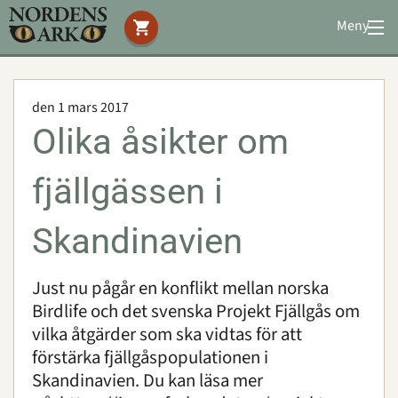
Meny
Stöd oss
Besök oss
den 1 mars 2017
Djuren
Olika åsikter om
Bevarande
Utbildning
fjällgässen i
Boende
Konferens
Skandinavien
Just nu pågår en konflikt mellan norska
Om oss
|
Öppettider
|
Press
Birdlife och det svenska Projekt Fjällgås om
Sök
vilka åtgärder som ska vidtas för att
förstärka fjällgåspopulationen i
Skandinavien. Du kan läsa mer