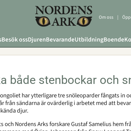
Om oss
|
Öppe
s
Besök oss
Djuren
Bevarande
Utbildning
Boende
Ko
cka både stenbockar och 
ongoliet har ytterligare tre snöleoparder fångats in 
r från sändarna är ovärderlig i arbetet med att bev
okända djur.
ts och Nordens Arks forskare Gustaf Samelius hem f