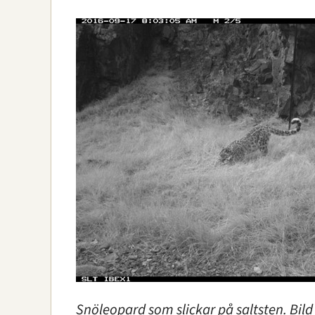
Snöleopard som slickar på saltsten. Bil