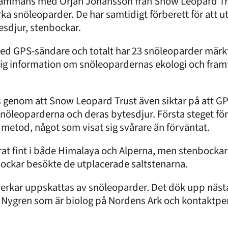
illsammans med Örjan Johansson från Snow Leopard Tr
a snöleoparder. De har samtidigt förberett för att ut
esdjur, stenbockar.
ed GPS-sändare och totalt har 23 snöleoparder märk
iktig information om snöleopardernas ekologi och fram
fas genom att Snow Leopard Trust även siktar på att 
nöleoparderna och deras bytesdjur. Första steget för
v metod, något som visat sig svårare än förväntat.
rat fint i både Himalaya och Alperna, men stenbockar
enbockar besökte de utplacerade saltstenarna.
ven verkar uppskattas av snöleoparder. Det dök upp näs
ygren som är biolog på Nordens Ark och kontaktpers