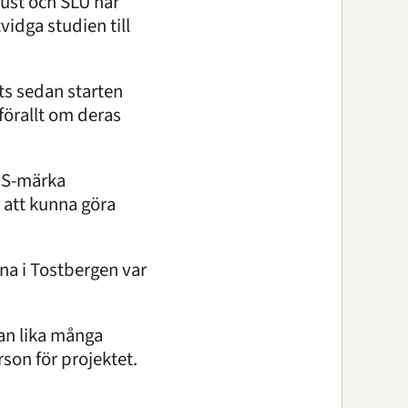
ust och SLU har
vidga studien till
ts sedan starten
förallt om deras
GPS-märka
 att kunna göra
na i Tostbergen var
tan lika många
on för projektet.