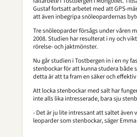
fältarbete i Tostbergen i Mongoliet. T
Gustaf fortsatt arbetet med att GPS-märk
att även inbegripa snöleopardernas byt
Tre snöleoparder försågs under våren m
2008. Studien har resulterat i ny och v
rörelse- och jaktmönster.
Nu går studien i Tostbergen in i en ny 
stenbockar för att kunna studera både s
detta är att ta fram en säker och effekti
Att locka stenbockar med salt har funge
inte alls lika intresserade, bara sju st
- Det är ju lite intressant att saltet ä
leoparder som stenbockar, säger Emma N