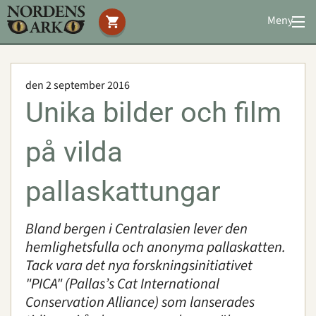
Meny
Stöd oss
Besök oss
den 2 september 2016
Djuren
Unika bilder och film
Bevarande
Utbildning
på vilda
Boende
Konferens
pallaskattungar
Bland bergen i Centralasien lever den
Om oss
|
Öppettider
|
Press
hemlighetsfulla och anonyma pallaskatten.
Sök
Tack vara det nya forskningsinitiativet
"PICA" (Pallas’s Cat International
Conservation Alliance) som lanserades