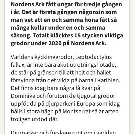
Nordens Ark fått ungar för tredje gången
i år. Det är första gången någonsin som
man vet att en och samma hona fått så
många kullar under en och samma
säsong. Totalt kläcktes 15 stycken viktiga
grodor under 2020 på Nordens Ark.
Världens kycklinggrodor, Leptodactylus
fallax, är inte bara akut utrotningshotade,
de står på gränsen till att helt och hållet
försvinna från det vilda på öarna i Karibien.
Det finns idag bara några få kvar på
Dominika och förutom de tjugotal grodor
uppfödda på djurparker i Europa som idag
hålls i stora hägn på Montserrat så är arten
troligen utdöd där.
Djurparker och forskare runt om i världen