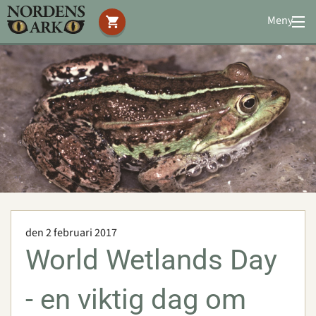
Meny
Stöd oss
Besök oss
Djuren
Bevarande
Utbildning
Boende
Konferens
den 2 februari 2017
Om oss
|
Öppettider
|
Press
Sök
World Wetlands Day
- en viktig dag om