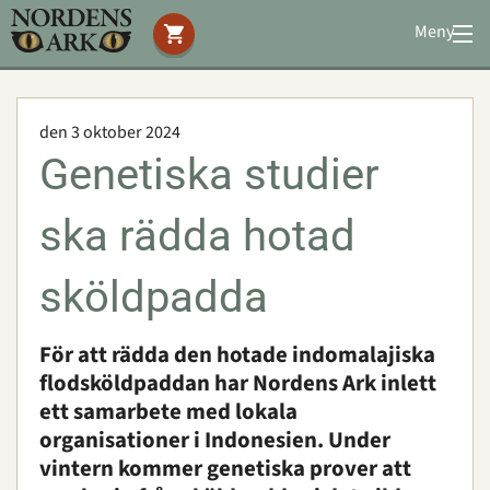
Meny
Stöd oss
Besök oss
den 3 oktober 2024
Djuren
Genetiska studier
Bevarande
Utbildning
ska rädda hotad
Boende
Konferens
sköldpadda
För att rädda den hotade indomalajiska
Om oss
|
Öppettider
|
Press
flodsköldpaddan har Nordens Ark inlett
Sök
ett samarbete med lokala
organisationer i Indonesien. Under
vintern kommer genetiska prover att