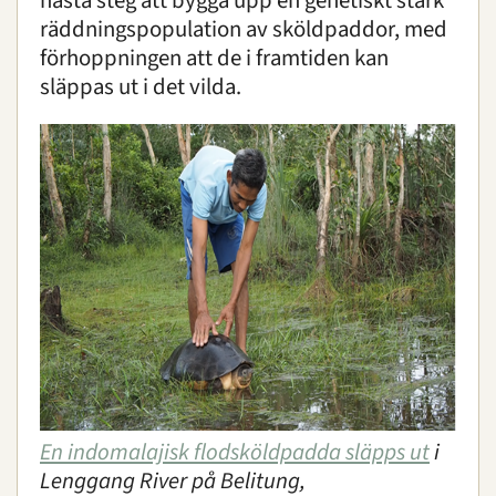
nästa steg att bygga upp en genetiskt stark
räddningspopulation av sköldpaddor, med
förhoppningen att de i framtiden kan
släppas ut i det vilda.
En indomalajisk flodsköldpadda släpps ut
i
Lenggang River på Belitung,