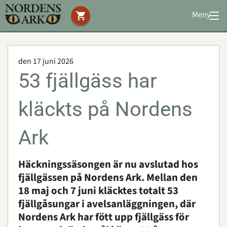
Meny
Stöd oss
Besök oss
den 17 juni 2026
Djuren
53 fjällgäss har
Bevarande
Utbildning
kläckts på Nordens
Boende
Konferens
Ark
Häckningssäsongen är nu avslutad hos
Om oss
|
Öppettider
|
Press
fjällgässen på Nordens Ark. Mellan den
Sök
18 maj och 7 juni kläcktes totalt 53
fjällgåsungar i avelsanläggningen, där
Nordens Ark har fött upp fjällgäss för