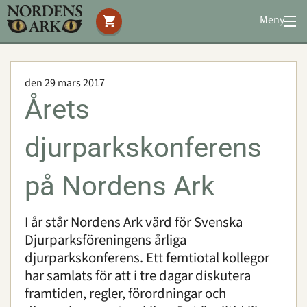
Meny
Stöd oss
Besök oss
den 29 mars 2017
Djuren
Årets
Bevarande
Utbildning
djurparkskonferens
Boende
Konferens
på Nordens Ark
I år står Nordens Ark värd för Svenska
Om oss
|
Öppettider
|
Press
Djurparksföreningens årliga
Sök
djurparkskonferens. Ett femtiotal kollegor
har samlats för att i tre dagar diskutera
framtiden, regler, förordningar och