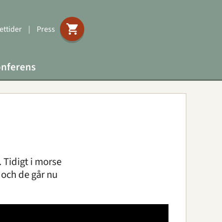
ttider
|
Press
nferens
. Tidigt i morse
a och de går nu