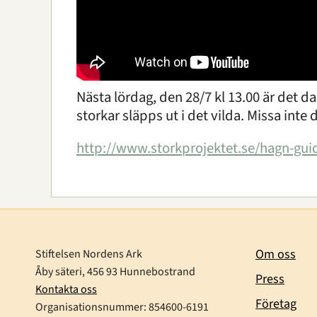
Nästa lördag, den 28/7 kl 13.00 är det 
storkar släpps ut i det vilda. Missa inte d
http://www.storkprojektet.se/hagn-gui
Om oss
Stiftelsen Nordens Ark
Åby säteri, 456 93 Hunnebostrand
Press
Kontakta oss
Företag
Organisationsnummer:
854600-6191