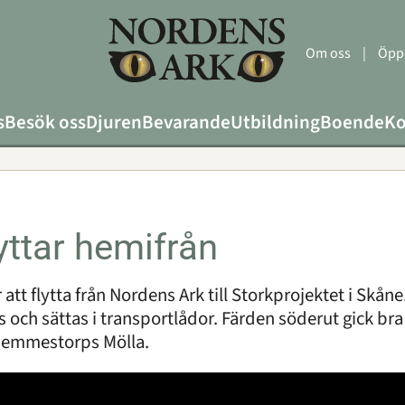
Om oss
|
Öppe
s
Besök oss
Djuren
Bevarande
Utbildning
Boende
Ko
yttar hemifrån
att flytta från Nordens Ark till Storkprojektet i Skåne
as och sättas i transportlådor. Färden söderut gick br
Hemmestorps Mölla.