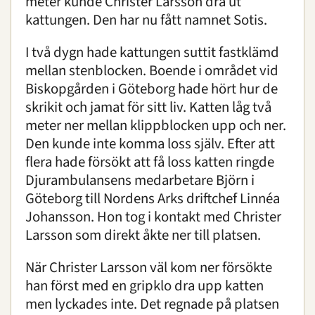
meter kunde Christer Larsson dra ut
kattungen. Den har nu fått namnet Sotis.
I två dygn hade kattungen suttit fastklämd
mellan stenblocken. Boende i området vid
Biskopgården i Göteborg hade hört hur de
skrikit och jamat för sitt liv. Katten låg två
meter ner mellan klippblocken upp och ner.
Den kunde inte komma loss själv. Efter att
flera hade försökt att få loss katten ringde
Djurambulansens medarbetare Björn i
Göteborg till Nordens Arks driftchef Linnéa
Johansson. Hon tog i kontakt med Christer
Larsson som direkt åkte ner till platsen.
När Christer Larsson väl kom ner försökte
han först med en gripklo dra upp katten
men lyckades inte. Det regnade på platsen