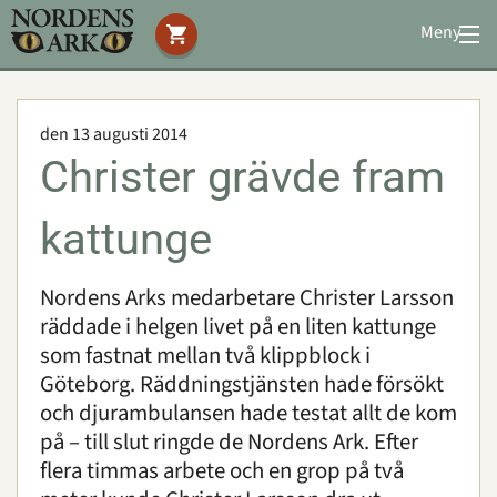
Meny
Stöd oss
Besök oss
den 13 augusti 2014
Djuren
Christer grävde fram
Bevarande
Utbildning
kattunge
Boende
Konferens
Nordens Arks medarbetare Christer Larsson
räddade i helgen livet på en liten kattunge
som fastnat mellan två klippblock i
Om oss
|
Öppettider
|
Press
Göteborg. Räddningstjänsten hade försökt
Sök
och djurambulansen hade testat allt de kom
på – till slut ringde de Nordens Ark. Efter
flera timmas arbete och en grop på två