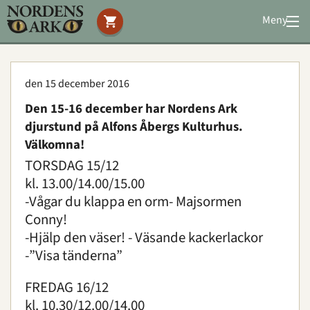
Meny
Stöd oss
Besök oss
den 15 december 2016
Djuren
Den 15-16 december har Nordens Ark
Bevarande
djurstund på Alfons Åbergs Kulturhus.
Utbildning
Välkomna!
Boende
TORSDAG 15/12
Konferens
kl. 13.00/14.00/15.00
-Vågar du klappa en orm- Majsormen
Conny!
Om oss
|
Öppettider
|
Press
-Hjälp den väser! - Väsande kackerlackor
Sök
-”Visa tänderna”
FREDAG 16/12
kl. 10.30/12.00/14.00