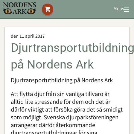
Meny
Stöd oss
Besök oss
den 11 april 2017
Djuren
Djurtransportutbildnin
Bevarande
Utbildning
på Nordens Ark
Boende
Konferens
Djurtransportutbildning på Nordens Ark
Att flytta djur från sin vanliga tillvaro är
Om oss
|
Öppettider
|
Press
alltid lite stressande för dem och det är
Sök
därför viktigt att försöka göra det så smidigt
som möjligt. Svenska djurparksföreningen
arrangerar därför återkommande
djurtransportutbildningar för sina