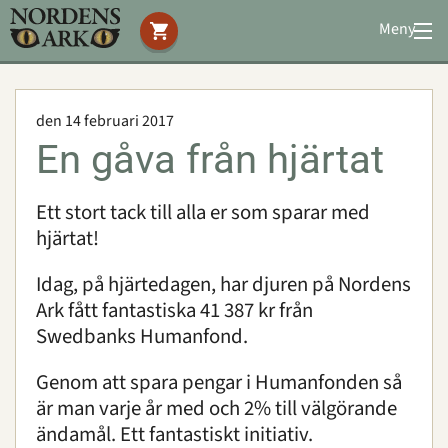
Meny
Stöd oss
Besök oss
den 14 februari 2017
Djuren
En gåva från hjärtat
Bevarande
Utbildning
Ett stort tack till alla er som sparar med
Boende
hjärtat!
Konferens
Idag, på hjärtedagen, har djuren på Nordens
Ark fått fantastiska 41 387 kr från
Om oss
|
Öppettider
|
Press
Swedbanks Humanfond.
Sök
Genom att spara pengar i Humanfonden så
är man varje år med och 2% till välgörande
ändamål. Ett fantastiskt initiativ.