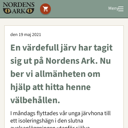
Meny
Stöd oss
Besök oss
den 19 maj 2021
Djuren
En värdefull järv har tagit
Bevarande
Utbildning
sig ut på Nordens Ark. Nu
Boende
ber vi allmänheten om
Konferens
hjälp att hitta henne
Om oss
|
Öppettider
|
Press
välbehållen.
Sök
I måndags flyttades vår unga järvhona till
ett isoleringshägn i den slutna