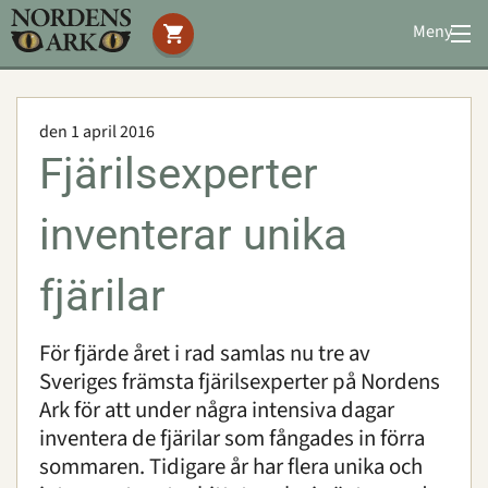
Meny
Stöd oss
Besök oss
den 1 april 2016
Djuren
Fjärilsexperter
Bevarande
Utbildning
inventerar unika
Boende
Konferens
fjärilar
För fjärde året i rad samlas nu tre av
Om oss
|
Öppettider
|
Press
Sveriges främsta fjärilsexperter på Nordens
Sök
Ark för att under några intensiva dagar
inventera de fjärilar som fångades in förra
sommaren. Tidigare år har flera unika och