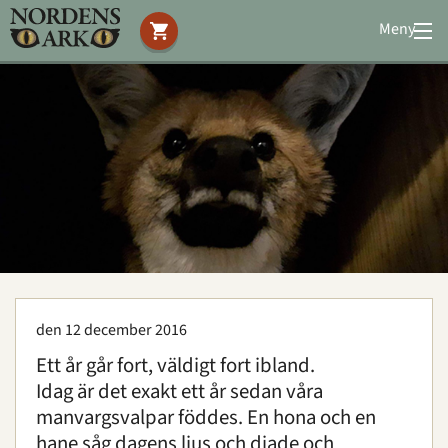
Meny
Stöd oss
Besök oss
Djuren
Bevarande
Utbildning
Boende
Konferens
den 12 december 2016
Om oss
|
Öppettider
|
Press
Sök
Ett år går fort, väldigt fort ibland.
Idag är det exakt ett år sedan våra
manvargsvalpar föddes. En hona och en
hane såg dagens ljus och diade och