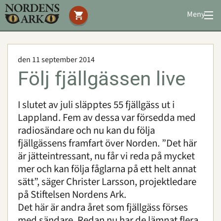
Meny
Stöd oss
Besök oss
den 11 september 2014
Djuren
Följ fjällgässen live
Bevarande
Utbildning
I slutet av juli släpptes 55 fjällgäss ut i
Boende
Lappland. Fem av dessa var försedda med
Konferens
radiosändare och nu kan du följa
fjällgässens framfart över Norden. ”Det här
är jätteintressant, nu får vi reda på mycket
Om oss
|
Öppettider
|
Press
mer och kan följa fåglarna på ett helt annat
Sök
sätt”, säger Christer Larsson, projektledare
på Stiftelsen Nordens Ark.
Det här är andra året som fjällgäss förses
med sändare. Redan nu har de lämnat flera