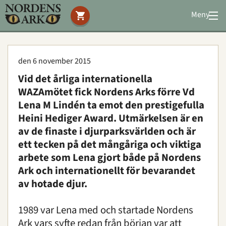
Meny
Stöd oss
Besök oss
den 6 november 2015
Djuren
Vid det årliga internationella
Bevarande
WAZAmötet fick Nordens Arks förre Vd
Utbildning
Lena M Lindén ta emot den prestigefulla
Boende
Heini Hediger Award. Utmärkelsen är en
Konferens
av de finaste i djurparksvärlden och är
ett tecken på det mångåriga och viktiga
arbete som Lena gjort både på Nordens
Om oss
|
Öppettider
|
Press
Ark och internationellt för bevarandet
Sök
av hotade djur.
1989 var Lena med och startade Nordens
Ark vars syfte redan från början var att