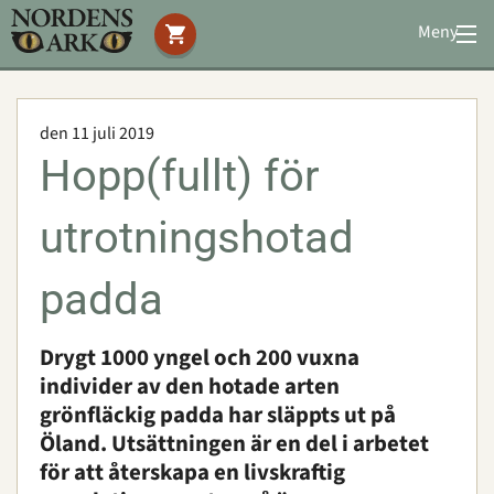
Meny
Stöd oss
Besök oss
den 11 juli 2019
Djuren
Hopp(fullt) för
Bevarande
Utbildning
utrotningshotad
Boende
Konferens
padda
Drygt 1000 yngel och 200 vuxna
Om oss
|
Öppettider
|
Press
individer av den hotade arten
Sök
grönfläckig padda har släppts ut på
Öland. Utsättningen är en del i arbetet
för att återskapa en livskraftig