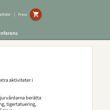
ttider
|
Press
nferens
ra aktiviteter i
 djurvårdarna berätta
, tigertatuering,