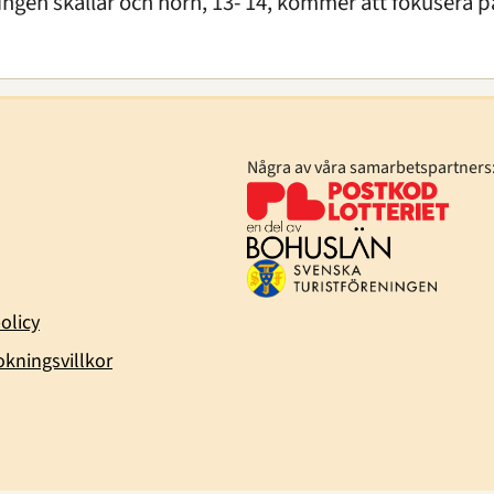
ngen skallar och horn, 13- 14, kommer att fokusera på
Några av våra samarbetspartners
olicy
kningsvillkor