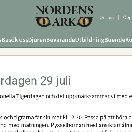
Om oss
|
Öppe
s
Besök oss
Djuren
Bevarande
Utbildning
Boende
Ko
erdagen 29 juli
ationella Tigerdagen och det uppmärksammar vi med ext
n och tigrarna får sin mat kl 12.30. Passa på att höra
nd med matningen. Pysselhörnan med ansiktsmålning