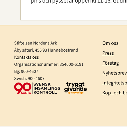
pins och pyssel är öppen kl 11-16. Gudni
Om oss
Stiftelsen Nordens Ark
Åby säteri, 456 93 Hunnebostrand
Press
Kontakta oss
Företag
Organisationsnummer:
854600-6191
Bg: 900-4607
Nyhetsbrev
Swish: 900 4607
Integritetsp
Köp- och bo