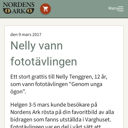
Meny
Stöd oss
Besök oss
den 9 mars 2017
Djuren
Nelly vann
Bevarande
Utbildning
fototävlingen
Boende
Konferens
Ett stort grattis till Nelly Tenggren, 12 år,
som vann fototävlingen "Genom unga
ögon".
Om oss
|
Öppettider
|
Press
Sök
Helgen 3-5 mars kunde besökare på
Nordens Ark rösta på din favoritbild av alla
bidragen som fanns utställda i Varghuset.
Fototävlingen var en del i vårt sätt att