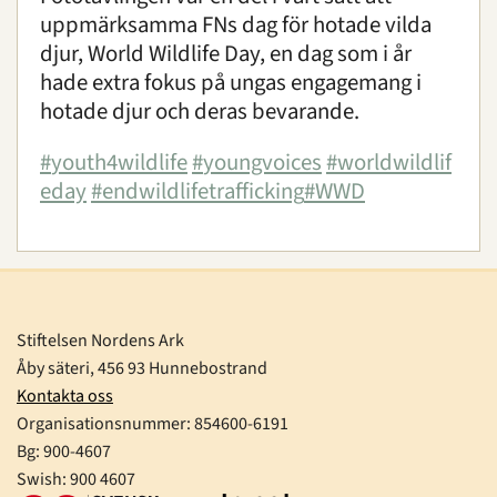
uppmärksamma FNs dag för hotade vilda
djur, World Wildlife Day, en dag som i år
hade extra fokus på ungas engagemang i
hotade djur och deras bevarande.
#
youth4wildlife
#
youngvoices
#
worldwildlif
eday
#
endwildlifetrafficking
#
WWD
Stiftelsen Nordens Ark
Åby säteri, 456 93 Hunnebostrand
Kontakta oss
Organisationsnummer:
854600-6191
Bg: 900-4607
Swish: 900 4607