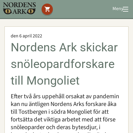
Meny
Stöd oss
Besök oss
den 6 april 2022
Djuren
Nordens Ark skickar
Bevarande
Utbildning
snöleopardforskare
Boende
Konferens
till Mongoliet
Efter två års uppehåll orsakat av pandemin
Om oss
|
Öppettider
|
Press
kan nu äntligen Nordens Arks forskare åka
Sök
till Tostbergen i södra Mongoliet för att
fortsätta det viktiga arbetet med att förse
snöleoparder och deras bytesdjur, i