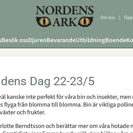
Om oss
|
Öppe
s
Besök oss
Djuren
Bevarande
Utbildning
Boende
Ko
ldens Dag 22-23/5
väl kanske inte perfekt för våra bin och insekter, men
 flyga från blomma till blomma. Bin är viktiga pollin
äxter och frukter.
rlotte Berndtsson och berättar mer om våra hotade 