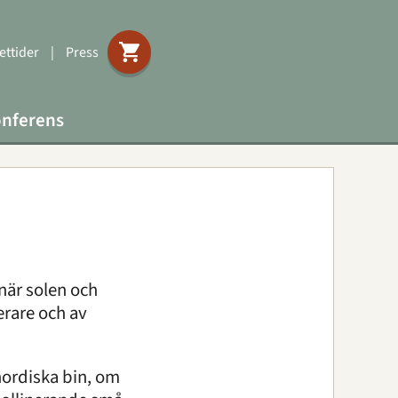
ttider
|
Press
nferens
 när solen och
erare och av
nordiska bin, om