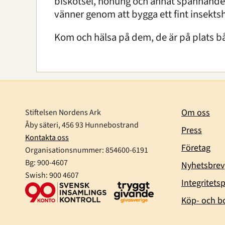
biskötsel, honung och annat spännande.
vänner genom att bygga ett fint insektsh
Kom och hälsa på dem, de är på plats b
Om oss
Stiftelsen Nordens Ark
Åby säteri, 456 93 Hunnebostrand
Press
Kontakta oss
Företag
Organisationsnummer:
854600-6191
Bg: 900-4607
Nyhetsbrev
Swish: 900 4607
Integritetsp
Köp- och bo