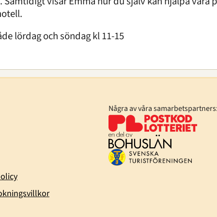
 Samtidigt visar Emma hur du själv kan hjälpa våra 
otell.
åde lördag och söndag kl 11-15
Några av våra samarbetspartners
olicy
kningsvillkor