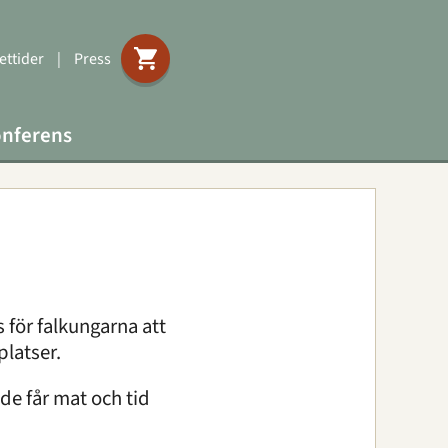
ttider
|
Press
nferens
 för falkungarna att
platser.
 de får mat och tid