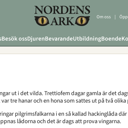
Om oss
|
Öppe
s
Besök oss
Djuren
Bevarande
Utbildning
Boende
Ko
ngar ut i det vilda.
Trettiofem dagar gamla är det dags
t var tre hanar och en hona som sattes ut på två olika 
ringar pilgrimsfalkarna i en så kallad hackinglåda där
öppnas lådorna och det är dags att prova vingarna.