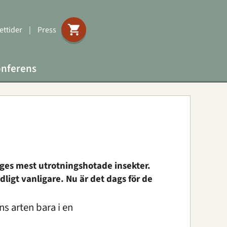
ttider
|
Press
nferens
iges mest utrotningshotade insekter.
ligt vanligare. Nu är det dags för de
ns arten bara i en