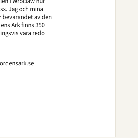
len i Wroclaw hur
oss. Jag och mina
ör bevarandet av den
ens Ark finns 350
ingsvis vara redo
ordensark.se