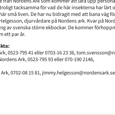
e från Nordens Ark som kommer att lära upp persona
troligt tacksamma för vad de här insekterna har lärt 
 här små liven. De har nu bidragit med att bana väg f
 Helgesson, djurvårdare på Nordens ark. Kvar på Nord
ning av svenska större ekbockar. De kommer förhoppn
 ett par år.
kta:
k, 0523-795 41 eller 0703-16 23 36,
tom.svensson@n
ordens Ark, 0523-795 93 eller 070-190 2146,
Ark, 0702-08 15 81,
jimmy.helgesson@nordensark.se