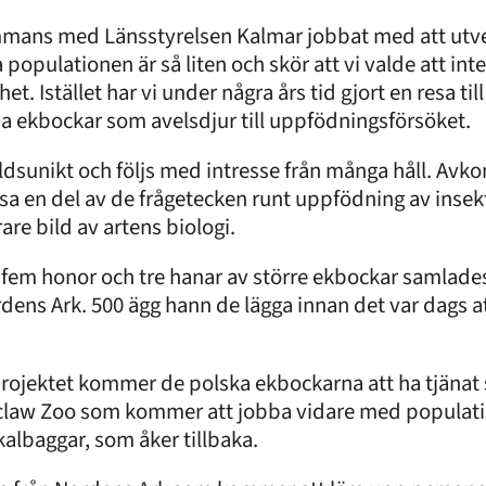
sammans med Länsstyrelsen Kalmar jobbat med att utv
opulationen är så liten och skör att vi valde att inte
t. Istället har vi under några års tid gjort en resa til
xna ekbockar som avelsdjur till uppfödningsförsöket.
ldsunikt och följs med intresse från många håll. Av
 lösa en del av de frågetecken runt uppfödning av ins
rare bild av artens biologi.
ch fem honor och tre hanar av större ekbockar samlade
dens Ark. 500 ägg hann de lägga innan det var dags att 
rojektet kommer de polska ekbockarna att ha tjänat si
 Wroclaw Zoo som kommer att jobba vidare med populati
kalbaggar, som åker tillbaka.