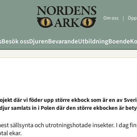
Om oss
|
Öppe
s
Besök oss
Djuren
Bevarande
Utbildning
Boende
Ko
ojekt där vi föder upp större ekbock som är en av Sver
jur samlats in i Polen där den större ekbocken är betyd
st sällsynta och utrotningshotade insekter. I dag fin
tal ekar.