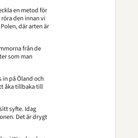
eckla en metod för
 röra den innan vi
l Polen, där arten är
kommorna från de
ekter som man
s in på Öland och
åka tillbaka till
tt syfte. Idag
onen. Det är drygt