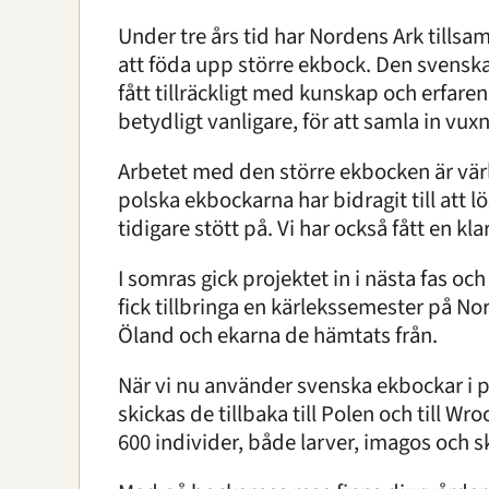
Under tre års tid har Nordens Ark till
att föda upp större ekbock. Den svenska p
fått tillräckligt med kunskap och erfarenhe
betydligt vanligare, för att samla in vu
Arbetet med den större ekbocken är vär
polska ekbockarna har bidragit till att
tidigare stött på. Vi har också fått en kla
I somras gick projektet in i nästa fas o
fick tillbringa en kärlekssemester på Nor
Öland och ekarna de hämtats från.
När vi nu använder svenska ekbockar i p
skickas de tillbaka till Polen och till
600 individer, både larver, imagos och s