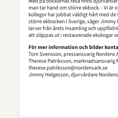
Med på bockarnas resa finns djurvårdar
man tar hand om större ekbock. - Vi är o
kollegor har jobbat väldigt hårt med de
större ekbocken i Sverige, säger Jimmy
larver från årets insamling och uppföd
att släppas ut i restaurerade ekskogar om
För mer information och bilder konta
Tom Svensson, pressansvarig Nordens Ar
Therese Patriksson, marknadsansvarig N
therese.patriksson@nordensark.se
Jimmy Helgesson, djurvårdare Nordens 