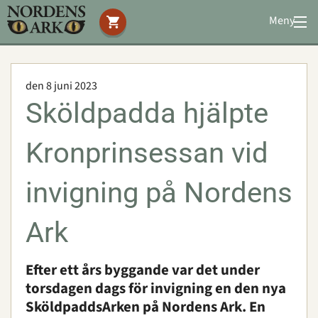
Meny
Stöd oss
Besök oss
den 8 juni 2023
Djuren
Sköldpadda hjälpte
Bevarande
Utbildning
Kronprinsessan vid
Boende
Konferens
invigning på Nordens
Ark
Om oss
|
Öppettider
|
Press
Sök
Efter ett års byggande var det under
torsdagen dags för invigning en den nya
SköldpaddsArken på Nordens Ark. En