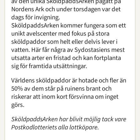
av den unika SköldpaddsArken pågått på
Nordens Ark och under torsdagen var det
dags för invigning.
SköldpaddsArken kommer fungera som ett
unikt avelscenter med fokus på stora
sköldpaddor som helt eller delvis lever i
vatten. Här får några av Sydostasiens mest
utsatta arter en fristad och kan fortplanta
sig för framtida utsättningar.
Världens sköldpaddor är hotade och fler än
50% av dem står på ruinens brant och
riskerar att inom kort försvinna om inget
görs.
SköldpaddsArken har blivit möjlig tack vare
Postkodlotteriets alla lottköpare.