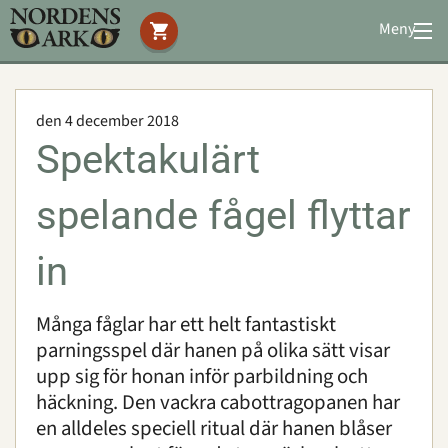
Meny
Stöd oss
Besök oss
den 4 december 2018
Djuren
Spektakulärt
Bevarande
Utbildning
spelande fågel flyttar
Boende
Konferens
in
Många fåglar har ett helt fantastiskt
Om oss
|
Öppettider
|
Press
parningsspel där hanen på olika sätt visar
Sök
upp sig för honan inför parbildning och
häckning. Den vackra cabottragopanen har
en alldeles speciell ritual där hanen blåser