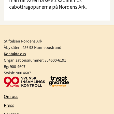
man till våren få se ett sådant hos
cabottragopanerna på Nordens Ark.
Stiftelsen Nordens Ark
Åby säteri, 456 93 Hunnebostrand
Kontakta oss
Organisationsnummer:
854600-6191
Bg: 900-4607
Swish: 900 4607
Om oss
Press