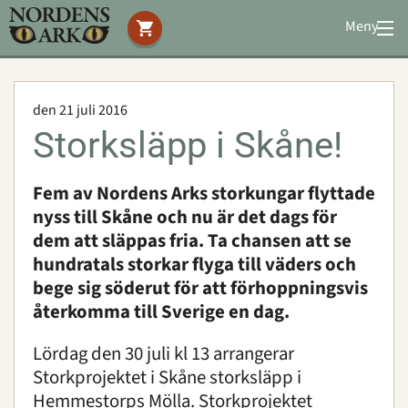
Meny
Stöd oss
Besök oss
den 21 juli 2016
Djuren
Storksläpp i Skåne!
Bevarande
Utbildning
Fem av Nordens Arks storkungar flyttade
Boende
nyss till Skåne och nu är det dags för
Konferens
dem att släppas fria. Ta chansen att se
hundratals storkar flyga till väders och
bege sig söderut för att förhoppningsvis
Om oss
|
Öppettider
|
Press
återkomma till Sverige en dag.
Sök
Lördag den 30 juli kl 13 arrangerar
Storkprojektet i Skåne storksläpp i
Hemmestorps Mölla. Storkprojektet