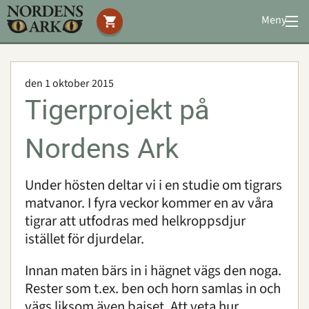
Meny
Stöd oss
Besök oss
den 1 oktober 2015
Djuren
Tigerprojekt på
Bevarande
Utbildning
Nordens Ark
Boende
Konferens
Under hösten deltar vi i en studie om tigrars
matvanor. I fyra veckor kommer en av våra
tigrar att utfodras med helkroppsdjur
Om oss
|
Öppettider
|
Press
istället för djurdelar.
Sök
Innan maten bärs in i hägnet vägs den noga.
Rester som
t
.ex. ben och horn samlas in och
vägs liksom även bajset. Att veta hur