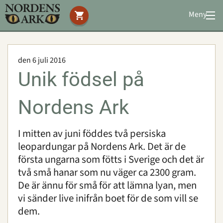
Meny
Stöd oss
Besök oss
den 6 juli 2016
Djuren
Unik födsel på
Bevarande
Utbildning
Nordens Ark
Boende
Konferens
I mitten av juni föddes två persiska
leopardungar på Nordens Ark. Det är de
första ungarna som fötts i Sverige och det är
Om oss
|
Öppettider
|
Press
två små hanar som nu väger ca 2300 gram.
Sök
De är ännu för små för att lämna lyan, men
vi sänder live inifrån boet för de som vill se
dem.