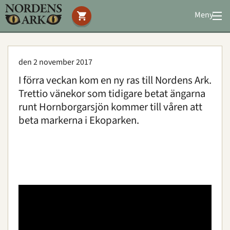
Meny
Stöd oss
Besök oss
den 2 november 2017
Djuren
I förra veckan kom en ny ras till Nordens Ark.
Bevarande
Trettio vänekor som tidigare betat ängarna
Utbildning
runt Hornborgarsjön kommer till våren att
Boende
beta markerna i Ekoparken.
Konferens
Om oss
|
Öppettider
|
Press
Sök