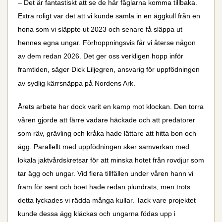
– Det är fantastiskt att se de här fåglarna komma tillbaka.
Extra roligt var det att vi kunde samla in en äggkull från en
hona som vi släppte ut 2023 och senare få släppa ut
hennes egna ungar. Förhoppningsvis får vi återse någon
av dem redan 2026. Det ger oss verkligen hopp inför
framtiden, säger Dick Liljegren, ansvarig för uppfödningen
av sydlig kärrsnäppa på Nordens Ark.
Årets arbete har dock varit en kamp mot klockan. Den torra
våren gjorde att färre vadare häckade och att predatorer
som räv, grävling och kråka hade lättare att hitta bon och
ägg. Parallellt med uppfödningen sker samverkan med
lokala jaktvårdskretsar för att minska hotet från rovdjur som
tar ägg och ungar. Vid flera tillfällen under våren hann vi
fram för sent och boet hade redan plundrats, men trots
detta lyckades vi rädda många kullar. Tack vare projektet
kunde dessa ägg kläckas och ungarna födas upp i