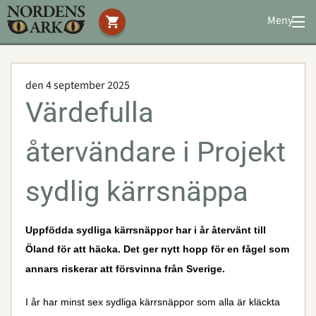
Meny
Stöd oss
Besök oss
den 4 september 2025
Djuren
Värdefulla
Bevarande
Utbildning
återvändare i Projekt
Boende
Konferens
sydlig kärrsnäppa
Uppfödda sydliga kärrsnäppor har i år återvänt till
Om oss
|
Öppettider
|
Press
Sök
Öland för att häcka. Det ger nytt hopp för en fågel som
annars riskerar att försvinna från Sverige.
I år har minst sex sydliga kärrsnäppor som alla är kläckta