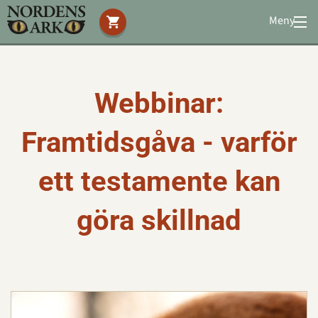
Meny
Stöd oss
Besök oss
Djuren
Webbinar:
Bevarande
Framtidsgåva - varför
Utbildning
Boende
ett testamente kan
Konferens
göra skillnad
Om oss
|
Öppettider
|
Press
Sök