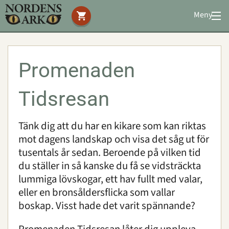
Meny
Stöd oss
Besök oss
Promenaden
Tidsresan
Upplevelser
Tänk dig att du har en kikare som kan riktas
Grupper och skolor
mot dagens landskap och visa det såg ut för
Öppettider & priser
tusentals år sedan. Beroende på vilken tid
du ställer in så kanske du få se vidsträckta
Hitta hit/parkering
lummiga lövskogar, ett hav fullt med valar,
eller en bronsåldersflicka som vallar
Mat och dryck
boskap. Visst hade det varit spännande?
Bra att veta