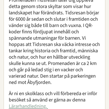
Promenaden Tidsresan låter dig uppleva
detta genom stora skyltar som visar hur
Ekoparken
landskapet har förändrats. Tidsresan börjar
Kultur
för 6000 år sedan och slutar i framtiden och
Tidsresan
vänder sig både till barn och vuxna. I QR-
koder finns fördjupat innehåll och
Kallbad
spännande utmaningar för barnen. Vi
hoppas att Tidsresan ska väcka intresse och
tankar kring historia och framtid, människa
Djuren
och natur, och hur en hållbar utveckling
Bevarande
skulle kunna se ut. Promenaden är ca 2 km
Utbildning
och går på ledad stig i en vacker och
Boende
varierad natur. Den startar på parkeringen
ned mot Åbyfjorden.
Konferens
Är ni en skolklass och vill förbereda er inför
besöket så använd er gärna av denna
Om oss
|
Öppettider
|
Press
Lärarhandledning.
Sök