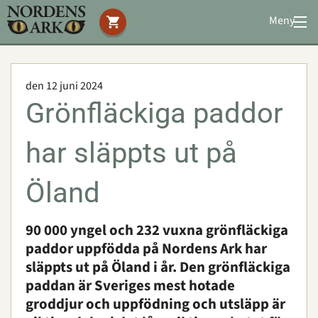
Meny
Stöd oss
Besök oss
den 12 juni 2024
Djuren
Grönfläckiga paddor
Bevarande
Utbildning
har släppts ut på
Boende
Konferens
Öland
90 000 yngel och 232 vuxna grönfläckiga
Om oss
|
Öppettider
|
Press
paddor uppfödda på Nordens Ark har
Sök
släppts ut på Öland i år. Den grönfläckiga
paddan är Sveriges mest hotade
groddjur och uppfödning och utsläpp är