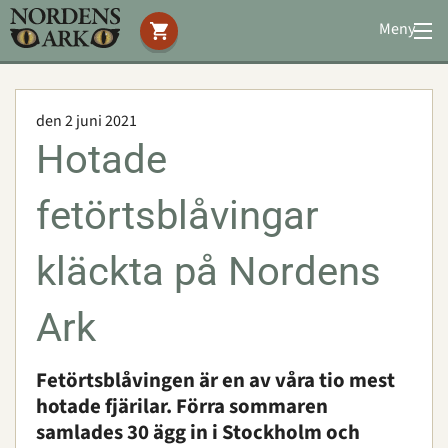
Meny
Stöd oss
Besök oss
den 2 juni 2021
Djuren
Hotade
Bevarande
Utbildning
fetörtsblåvingar
Boende
Konferens
kläckta på Nordens
Ark
Om oss
|
Öppettider
|
Press
Sök
Fetörtsblåvingen är en av våra tio mest
hotade fjärilar. Förra sommaren
samlades 30 ägg in i Stockholm och