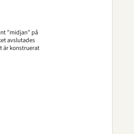
unt ”midjan” på
ket avslutades
t är konstruerat