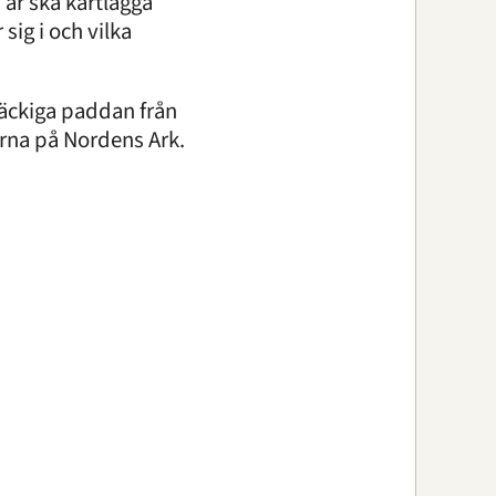
år ska kartlägga
sig i och vilka
fläckiga paddan från
orna på Nordens Ark.