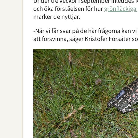
Under tre veckor i september inleddes 
och öka förståelsen för hur
grönfläckiga
marker de nyttjar.
-När vi får svar på de här frågorna kan v
att försvinna, säger Kristofer Försäter