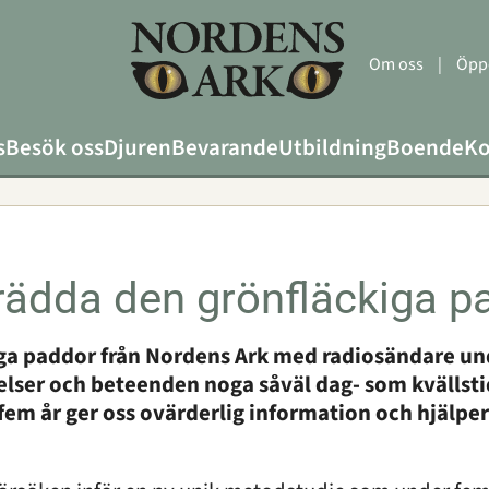
Om oss
|
Öppe
s
Besök oss
Djuren
Bevarande
Utbildning
Boende
Ko
rädda den grönfläckiga 
kiga paddor från Nordens Ark med radiosändare un
relser och beteenden noga såväl dag- som kvällsti
m år ger oss ovärderlig information och hjälper