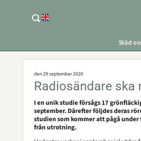
Stöd os
den 29 september 2020
Radiosändare ska 
I en unik studie försågs 17 grönfläc
september. Därefter följdes deras rö
studien som kommer att pågå under fe
från utrotning.