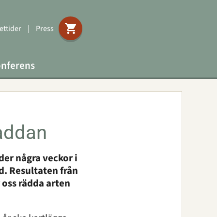
ttider
|
Press
nferens
paddan
der några veckor i
d. Resultaten från
 oss rädda arten