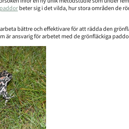
försöken inför en ny unik metodstudie som under fem 
 paddor
beter sig i det vilda, hur stora områden de rör 
i arbeta bättre och effektivare för att rädda den grön
 som är ansvarig för arbetet med de grönfläckiga padd