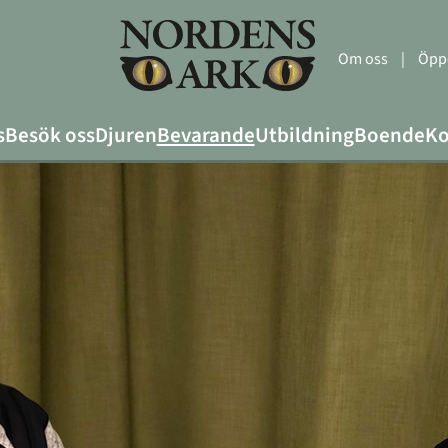
Om oss
|
Öppe
s
Besök oss
Djuren
Bevarande
Utbildning
Boende
Ko