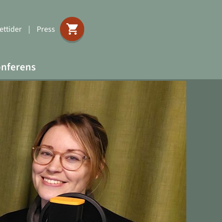
ttider
|
Press
nferens