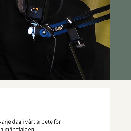
arje dag i vårt arbete för
ka mångfalden.