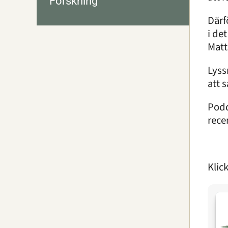
Forskning
Därf
i de
Matt
Lyss
att 
Podd
recen
Klick