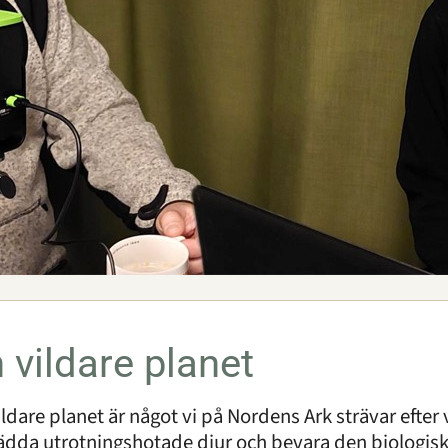
 vildare planet
ildare planet är något vi på Nordens Ark strävar efter v
rädda utrotningshotade djur och bevara den biologis