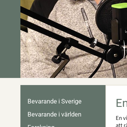
En
Bevarande i Sverige
Bevarande i världen
En v
att 