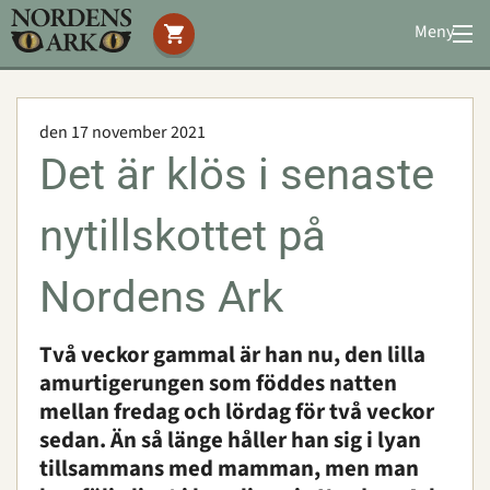
Meny
Stöd oss
Besök oss
den 17 november 2021
Djuren
Det är klös i senaste
Bevarande
Utbildning
nytillskottet på
Boende
Konferens
Nordens Ark
Två veckor gammal är han nu, den lilla
Om oss
|
Öppettider
|
Press
amurtigerungen som föddes natten
Sök
mellan fredag och lördag för två veckor
sedan. Än så länge håller han sig i lyan
tillsammans med mamman, men man