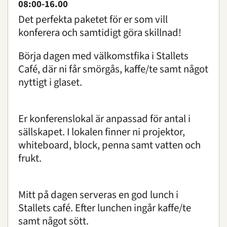
08:00-16.00
Det perfekta paketet för er som vill
konferera och samtidigt göra skillnad!
Börja dagen med välkomstfika i Stallets
Om oss
|
Öppettider
|
Press
Café, där ni får smörgås, kaffe/te samt något
Sök
nyttigt i glaset.
Er konferenslokal är anpassad för antal i
sällskapet. I lokalen finner ni projektor,
whiteboard, block, penna samt vatten och
frukt.
Mitt på dagen serveras en god lunch i
Stallets café. Efter lunchen ingår kaffe/te
samt något sött.