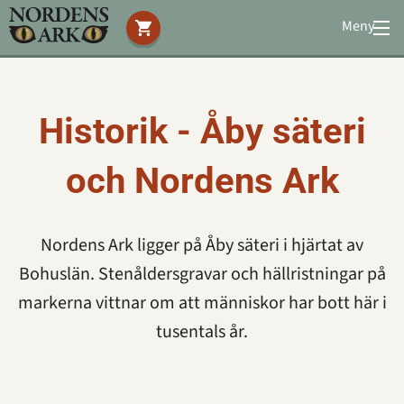
Meny
Stöd oss
Besök oss
Djuren
Historik - Åby säteri
Bevarande
och Nordens Ark
Utbildning
Boende
Konferens
Nordens Ark ligger på Åby säteri i hjärtat av
Bohuslän. Stenåldersgravar och hällristningar på
Om oss
|
Öppettider
|
Press
markerna vittnar om att människor har bott här i
Sök
tusentals år.